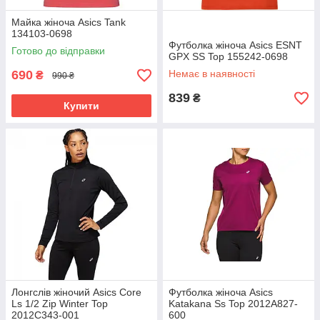
Майка жіноча Asics Tank
134103-0698
Футболка жіноча Asics ESNT
Готово до відправки
GPX SS Top 155242-0698
690
Немає в наявності
₴
990 ₴
839
₴
Купити
Лонгслів жіночий Asics Core
Футболка жіноча Asics
Ls 1/2 Zip Winter Top
Katakana Ss Top 2012A827-
2012C343-001
600