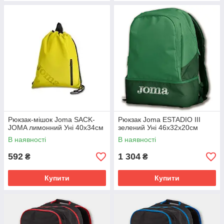
Рюкзак-мішок Joma SACK-
Рюкзак Joma ESTADIO III
JOMA лимонний Уні 40х34см
зелений Уні 46х32х20см
В наявності
В наявності
592
1 304
₴
₴
Купити
Купити