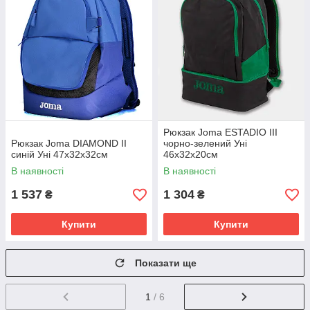
Рюкзак Joma ESTADIO III
Рюкзак Joma DIAMOND II
чорно-зелений Уні
синій Уні 47х32х32см
46х32х20см
В наявності
В наявності
1 537
1 304
₴
₴
Купити
Купити
Показати ще
1
/ 6