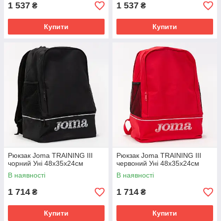
1 537
1 537
₴
₴
Купити
Купити
Рюкзак Joma TRAINING III
Рюкзак Joma TRAINING III
чорний Уні 48х35х24см
червоний Уні 48х35х24см
В наявності
В наявності
1 714
1 714
₴
₴
Купити
Купити