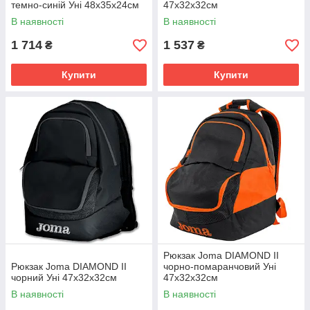
темно-синій Уні 48х35х24см
47х32х32см
В наявності
В наявності
1 714
1 537
₴
₴
Купити
Купити
Рюкзак Joma DIAMOND II
Рюкзак Joma DIAMOND II
чорно-помаранчовий Уні
чорний Уні 47х32х32см
47х32х32см
В наявності
В наявності