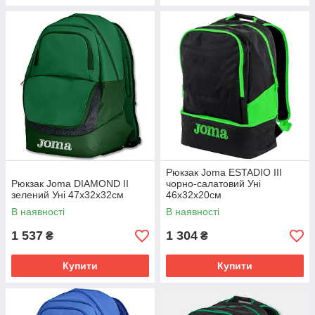
Рюкзак Joma ESTADIO III
Рюкзак Joma DIAMOND II
чорно-салатовий Уні
зелений Уні 47х32х32см
46х32х20см
В наявності
В наявності
1 537
1 304
₴
₴
Купити
Купити