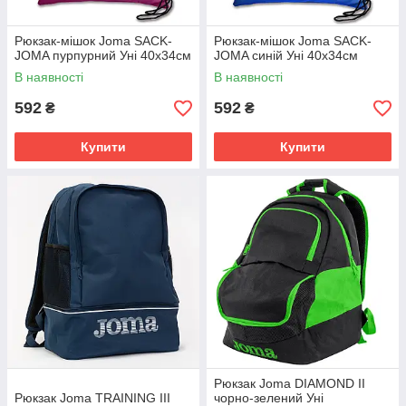
Рюкзак-мішок Joma SACK-
Рюкзак-мішок Joma SACK-
JOMA пурпурний Уні 40х34см
JOMA синій Уні 40х34см
В наявності
В наявності
592
592
₴
₴
Купити
Купити
Рюкзак Joma DIAMOND II
Рюкзак Joma TRAINING III
чорно-зелений Уні