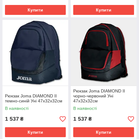
Купити
Купити
Рюкзак Joma DIAMOND II
Рюкзак Joma DIAMOND II
чорно-червоний Уні
темно-синій Уні 47х32х32см
47х32х32см
В наявності
В наявності
1 537
1 537
₴
₴
Купити
Купити