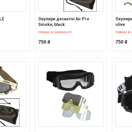
LE
Окуляри десантні Air Pro
Окуляри 
+380 (95) 550-90-92
+380 (95
Smoke, black
olive
Немає в наявності
Немає в 
750 ₴
750 ₴