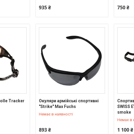
935 ₴
750 ₴
olle Tracker
Окуляри армійські спортивні
Спортив
и
"Strike" Max Fuchs
SWISS 
+380 (95) 550-90-92
+380 (95
smoke
Немає в наявності
Немає в 
893 ₴
1 100 ₴