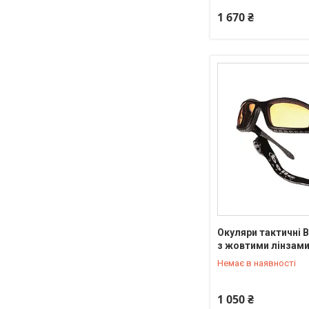
1 670 ₴
Окуляри тактичні B
з жовтими лінзам
+380 (95) 550-90-92
Немає в наявності
1 050 ₴