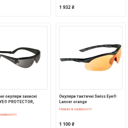
1 932 ₴
ні окуляри захисні
Окуляри тактичні Swiss Eye®
EYE® PROTECTOR,
Lancer orange
) 550-90-92
+380 (95) 550-90-92
Немає в наявності
наявності
1 100 ₴