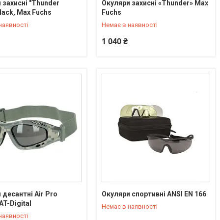
 захисні "Thunder
Окуляри захисні «Thunder» Max
) 550-90-92
+380 (95) 550-90-92
black, Max Fuchs
Fuchs
наявності
Немає в наявності
1 040 ₴
 десантні Air Pro
Окуляри спортивні ANSI EN 166
) 550-90-92
+380 (95) 550-90-92
AT-Digital
Немає в наявності
наявності