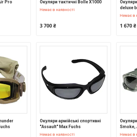
ir Pro
Окуляри тактичні Bolle X1000
Окуляри
+380 (95) 550-90-92
+380 (95
deluxe 
Немає в наявності
Немає в 
3 700 ₴
1 670 ₴
hunder
Окуляри армійські спортивні
Окуляри
+380 (95) 550-90-92
+380 (95
Fuchs
"Assault" Max Fuchs
Smoke, 
Немає в наявності
Немає в 