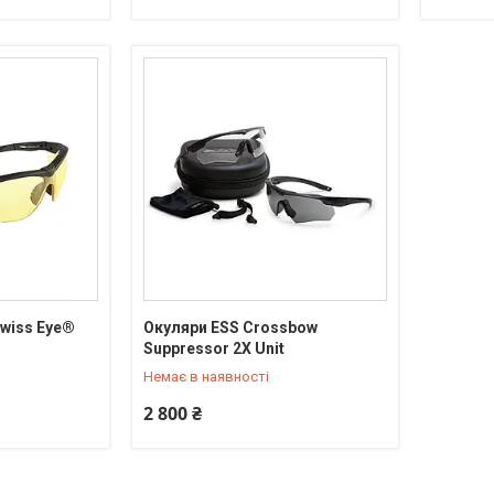
Swiss Eye®
Окуляри ESS Crossbow
+380 (95) 550-90-92
Suppressor 2X Unit
Немає в наявності
2 800 ₴