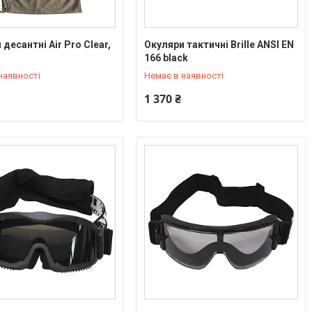
десантні Air Pro Clear,
Окуляри тактичні Brille ANSI EN
) 550-90-92
+380 (95) 550-90-92
166 black
наявності
Немає в наявності
1 370 ₴