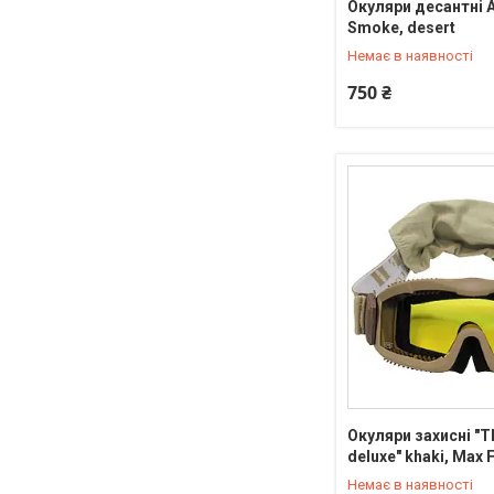
Окуляри десантні A
+380 (95) 550-90-92
Smoke, desert
Немає в наявності
750 ₴
Окуляри захисні "T
+380 (95) 550-90-92
deluxe" khaki, Max 
Немає в наявності