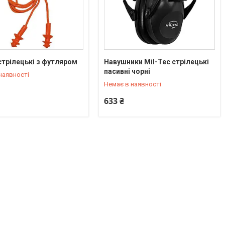
стрілецькі з футляром
Навушники Mil-Tec стрілецькі
) 550-90-92
+380 (95) 550-90-92
пасивні чорні
наявності
Немає в наявності
633 ₴