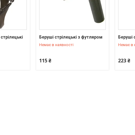
 стрілецькі
Беруші стрілецькі з футляром
Беруші 
+380 (95) 550-90-92
+380 (95
Немає в наявності
Немає в 
115 ₴
223 ₴