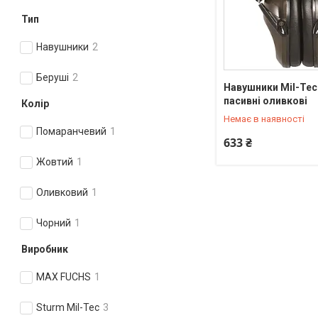
Тип
Навушники
2
Беруші
2
Навушники Mil-Tec
+380 (95) 550-90-92
пасивні оливкові
Колір
Немає в наявності
Помаранчевий
1
633 ₴
Жовтий
1
Оливковий
1
Чорний
1
Виробник
MAX FUCHS
1
Sturm Mil-Tec
3