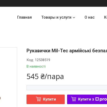
Главная
Товары и услуги
О нас
К
Рукавички Mil-Tec армійські безпал
Код:
12538519
В наявності
545 ₴/пара
Купити
Купити з