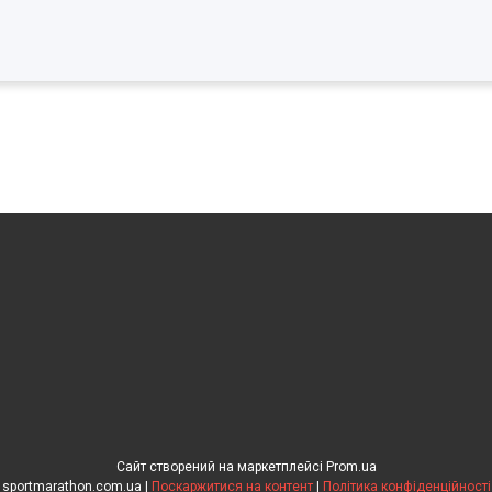
Сайт створений на маркетплейсі
Prom.ua
sportmarathon.com.ua |
Поскаржитися на контент
|
Політика конфіденційності