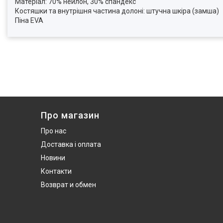
Матеріал: 70% нейлон, 30% спандекс
Костяшки та внутрішня частина долоні: штучна шкіра (замша)
Піна EVA
Про магазин
Про нас
Доставка і оплата
Новини
Контакти
Возврат и обмен