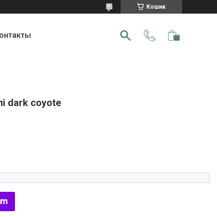
Кошик
онтакты
і dark coyote