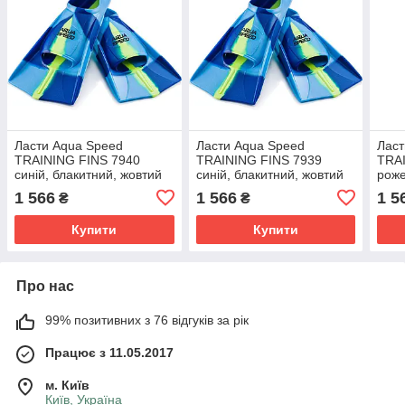
Ласти Aqua Speed
Ласти Aqua Speed
Ласт
TRAINING FINS 7940
TRAINING FINS 7939
TRA
синій, блакитний, жовтий
синій, блакитний, жовтий
роже
Діт 33-34
Діт 31-32
жовт
1 566
1 566
1 5
₴
₴
Купити
Купити
Про нас
99% позитивних з 76 відгуків за рік
Працює з 11.05.2017
м. Київ
Київ, Україна