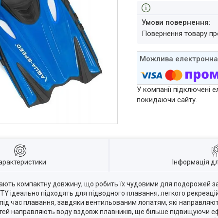
повернення товару п
У компанії підключені е
покидаючи сайту.
арактеристики
Інформація д
 мають компактну довжину, що робить їх чудовими для подорожей 
NTY ідеально підходять для підводного плавання, легкого рекреаці
кі під час плавання, завдяки вентильованим лопатям, які направля
патей направляють воду вздовж плавників, ще більше підвищуючи е