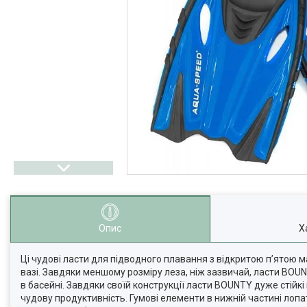
Опис
Х
Ці чудові ласти для підводного плавання з відкритою п’ятою
вазі. Завдяки меншому розміру леза, ніж зазвичай, ласти BOU
в басейні. Завдяки своїй конструкції ласти BOUNTY дуже стій
чудову продуктивність. Гумові елементи в нижній частині ло