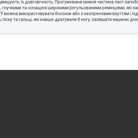
двищують їх довговічність. Прогумована нижня частина ласт запоб
ми, гнучкими та оснащені широкими регульованими ремінцями, які з
Y можна використовувати босоніж або з неопреновим взуттям і під
ь піску та гальці, які інакше дратували б ногу, залишати кишеню для