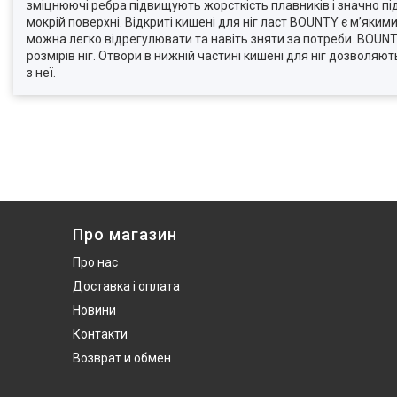
зміцнюючі ребра підвищують жорсткість плавників і значно пі
мокрій поверхні. Відкриті кишені для ніг ласт BOUNTY є м’яки
можна легко відрегулювати та навіть зняти за потреби. BOUNT
розмірів ніг. Отвори в нижній частині кишені для ніг дозволяют
з неї.
Про магазин
Про нас
Доставка і оплата
Новини
Контакти
Возврат и обмен