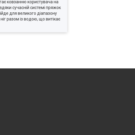
ігає ковзанню користувача на
авдяки сучасній системі пряжок
ійде для великого діапазону
 ніг разом із водою, що витікає