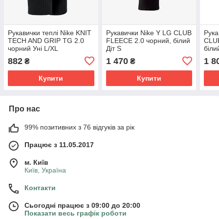
Рукавички теплі Nike KNIT
Рукавички Nike Y LG CLUB
Рука
TECH AND GRIP TG 2.0
FLEECE 2.0 чорний, білий
CLU
чорний Уні L/XL
Діт S
біли
882
1 470
1 8
₴
₴
Купити
Купити
Про нас
99% позитивних з 76 відгуків за рік
Працює з 11.05.2017
м. Київ
Київ, Україна
Контакти
Сьогодні працює з 09:00 до 20:00
Показати весь графік роботи