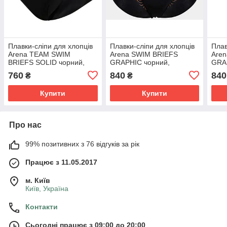
Плавки-сліпи для хлопців
Плавки-сліпи для хлопців
Плав
Arena TEAM SWIM
Arena SWIM BRIEFS
Are
BRIEFS SOLID чорний,
GRAPHIC чорний,
GRA
білий Діт 128см
помаранчевий Діт 116см
пома
760
840
840
₴
₴
Купити
Купити
Про нас
99% позитивних з 76 відгуків за рік
Працює з 11.05.2017
м. Київ
Київ, Україна
Контакти
Сьогодні працює з 09:00 до 20:00