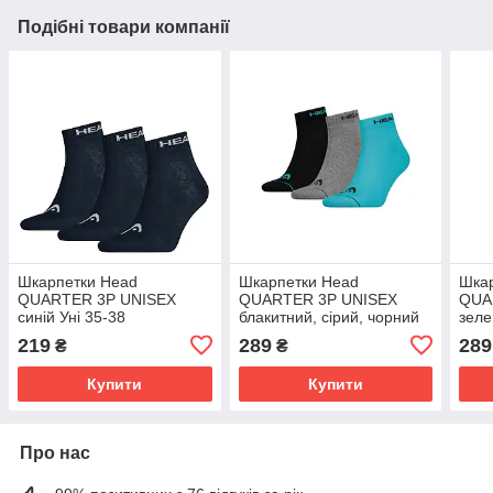
Подібні товари компанії
Шкарпетки Head
Шкарпетки Head
Шка
QUARTER 3P UNISEX
QUARTER 3P UNISEX
QUA
синій Уні 35-38
блакитний, сірий, чорний
зеле
Уні 35-38
антр
219
289
289
₴
₴
Купити
Купити
Про нас