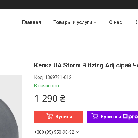
Главная
Товары и услуги
О нас
К
Кепка UA Storm Blitzing Adj сірий
Код:
1369781-012
В наявності
1 290 ₴
Купити
Купити з
+380 (95) 550-90-92