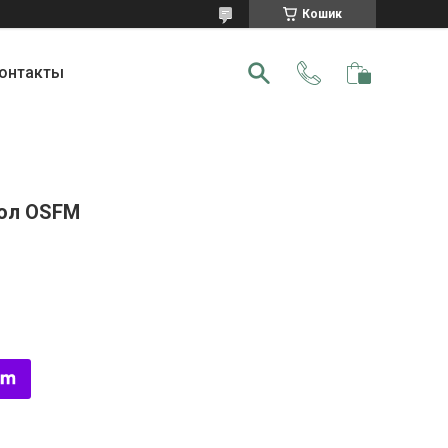
Кошик
онтакты
 Чол OSFM