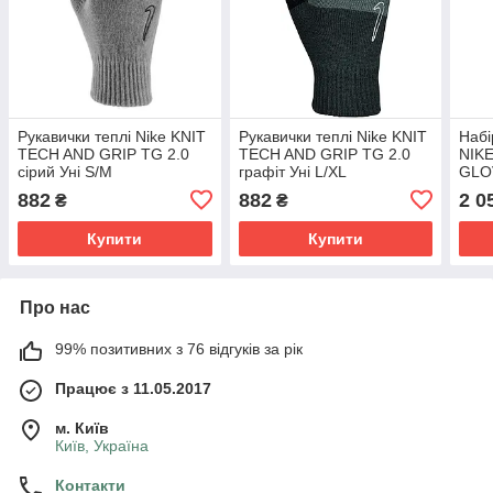
Рукавички теплі Nike KNIT
Рукавички теплі Nike KNIT
Набі
TECH AND GRIP TG 2.0
TECH AND GRIP TG 2.0
NIK
сірий Уні S/M
графіт Уні L/XL
GLO
L/XL
882
882
2 0
₴
₴
Купити
Купити
Про нас
99% позитивних з 76 відгуків за рік
Працює з 11.05.2017
м. Київ
Київ, Україна
Контакти