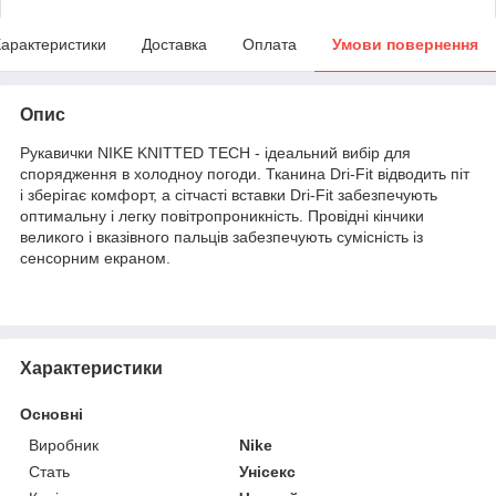
арактеристики
Доставка
Оплата
Умови повернення
Опис
Рукавички NIKE KNITTED TECH - ідеальний вибір для
спорядження в холодноу погоди. Тканина Dri-Fit відводить піт
і зберігає комфорт, а сітчасті вставки Dri-Fit забезпечують
оптимальну і легку повітропроникність. Провідні кінчики
великого і вказівного пальців забезпечують сумісність із
сенсорним екраном.
Характеристики
Основні
Виробник
Nike
Стать
Унісекс