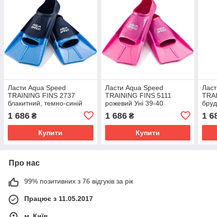
Ласти Aqua Speed
Ласти Aqua Speed
Ласт
TRAINING FINS 2737
TRAINING FINS 5111
TRA
блакитний, темно-синій
рожевий Уні 39-40
бруд
Уні 39-40
1 686
1 686
1 6
₴
₴
Купити
Купити
Про нас
99% позитивних з 76 відгуків за рік
Працює з 11.05.2017
м. Київ