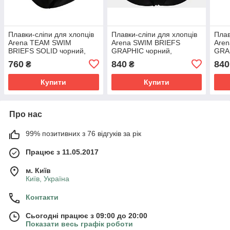
Плавки-сліпи для хлопців
Плавки-сліпи для хлопців
Плав
Arena TEAM SWIM
Arena SWIM BRIEFS
Are
BRIEFS SOLID чорний,
GRAPHIC чорний,
GRA
білий Діт 128см
помаранчевий Діт 116см
пома
760
840
840
₴
₴
Купити
Купити
Про нас
99% позитивних з 76 відгуків за рік
Працює з 11.05.2017
м. Київ
Київ, Україна
Контакти
Сьогодні працює з 09:00 до 20:00
Показати весь графік роботи