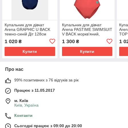
Купальник для дівчат
Купальник для дівчат
Купа
Arena GRAPHIC U BACK
Arena PASTIME SWIMSUIT
Aren
темно-синій Діт 128см
V BACK моркв'яний,
TOP 
бірюзовий, білий Діт 116
муль
1 020
1 300
1 0
₴
₴
см
Купити
Купити
Про нас
99% позитивних з 76 відгуків за рік
Працює з 11.05.2017
м. Київ
Київ, Україна
Контакти
Сьогодні працює з 09:00 до 20:00