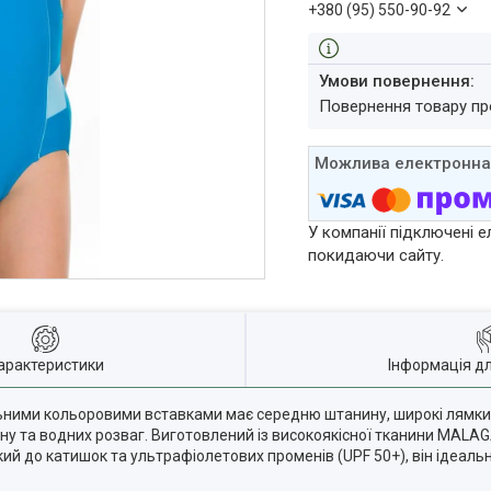
+380 (95) 550-90-92
повернення товару п
У компанії підключені е
покидаючи сайту.
арактеристики
Інформація д
ьними кольоровими вставками має середню штанину, широкі лямки 
йну та водних розваг. Виготовлений із високоякісної тканини MALAG
кий до катишок та ультрафіолетових променів (UPF 50+), він ідеал