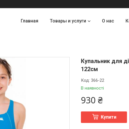
Главная
Товары и услуги
О нас
К
Купальник для д
122см
Код:
366-22
В наявності
930 ₴
Купити