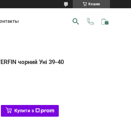
Кошик
онтакты
RFIN чорний Уні 39-40
Купити з