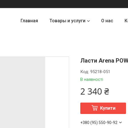
Главная
Товары и услуги
О нас
К
Ласти Arena POWE
Код:
95218-051
В наявності
2 340 ₴
Купити
+380 (95) 550-90-92