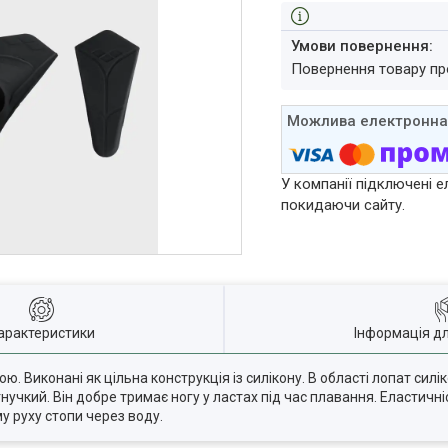
повернення товару п
У компанії підключені е
покидаючи сайту.
арактеристики
Інформація д
ою. Виконані як цільна конструкція із силікону. В області лопат сил
гнучкий. Він добре тримає ногу у ластах під час плавання. Еластичн
 руху стопи через воду.