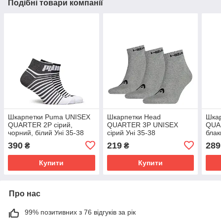
Подібні товари компанії
Шкарпетки Puma UNISEX
Шкарпетки Head
Шка
QUARTER 2P сірий,
QUARTER 3P UNISEX
QUA
чорний, білий Уні 35-38
сірий Уні 35-38
блак
Уні 
390
219
289
₴
₴
Купити
Купити
Про нас
99% позитивних з 76 відгуків за рік