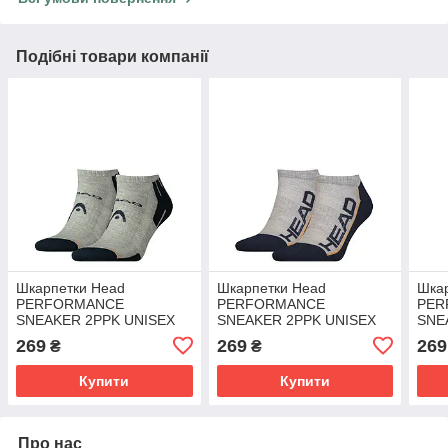
Подібні товари компанії
Шкарпетки Head
Шкарпетки Head
Шка
PERFORMANCE
PERFORMANCE
PER
SNEAKER 2PPK UNISEX
SNEAKER 2PPK UNISEX
SNE
сірий, синій Уні 35-38
сірий, синій Уні 35-38
черв
269
269
269
₴
₴
Купити
Купити
Про нас