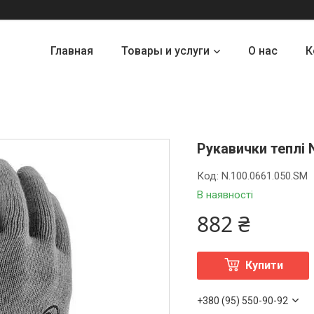
Главная
Товары и услуги
О нас
К
Рукавички теплі 
Код:
N.100.0661.050.SM
В наявності
882 ₴
Купити
+380 (95) 550-90-92