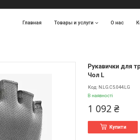
Главная
Товары и услуги
О нас
К
Рукавички для тр
Чол L
Код:
N.LG.C5.044.LG
В наявності
1 092 ₴
Купити