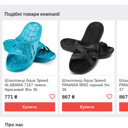
Подібні товари компанії
Шльопанці Aqua Speed
Шльопанці Aqua Speed
Шльо
ALABAMA 7167 темно-
PANAMA 9865 чорний Уні
PANA
бірюзовий Жін 36
36
37
771
867
867
₴
₴
Купити
Купити
Про нас