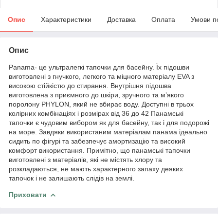
Опис
Характеристики
Доставка
Оплата
Умови п
Опис
Panama- це ультралегкі тапочки для басейну. Їх підошви
виготовлені з гнучкого, легкого та міцного матеріалу EVA з
високою стійкістю до стирання. Внутрішня підошва
виготовлена з приємного до шкіри, зручного та м’якого
поролону PHYLON, який не вбирає воду. Доступні в трьох
колірних комбінаціях і розмірах від 36 до 42 Панамські
тапочки є чудовим вибором як для басейну, так і для подорожі
на море. Завдяки використаним матеріалам панама ідеально
сидить по фігурі та забезпечує амортизацію та високий
комфорт використання. Примітно, що панамські тапочки
виготовлені з матеріалів, які не містять хлору та
розкладаються, не мають характерного запаху деяких
тапочок і не залишають слідів на землі.
Приховати