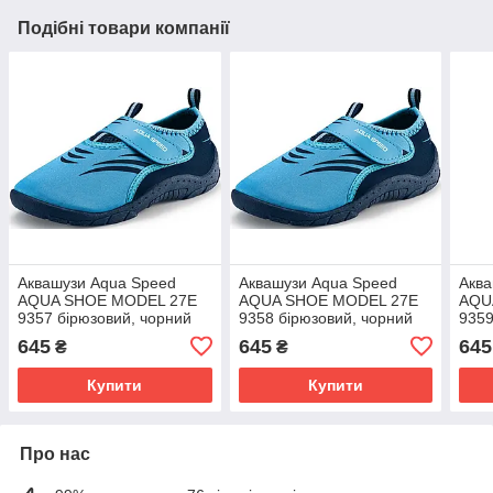
Подібні товари компанії
Аквашузи Aqua Speed
Аквашузи Aqua Speed
Аква
AQUA SHOE MODEL 27E
AQUA SHOE MODEL 27E
AQU
9357 бірюзовий, чорний
9358 бірюзовий, чорний
9359
Уні 29
Уні 30
Уні 
645
645
645
₴
₴
Купити
Купити
Про нас