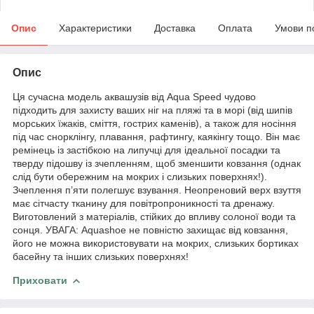
Опис
Характеристики
Доставка
Оплата
Умови п
Опис
Ця сучасна модель аквашузів від Aqua Speed чудово
підходить для захисту ваших ніг на пляжі та в морі (від шипів
морських їжаків, сміття, гострих каменів), а також для носіння
під час снорклінгу, плавання, рафтингу, каякінгу тощо. Він має
ремінець із застібкою на липучці для ідеальної посадки та
тверду підошву із зчепленням, щоб зменшити ковзання (однак
слід бути обережним на мокрих і слизьких поверхнях!).
Зчеплення п’яти полегшує взування. Неопреновий верх взуття
має сітчасту тканину для повітропроникності та дренажу.
Виготовлений з матеріалів, стійких до впливу солоної води та
сонця. УВАГА: Aquashoe не повністю захищає від ковзання,
його не можна використовувати на мокрих, слизьких бортиках
басейну та інших слизьких поверхнях!
Приховати