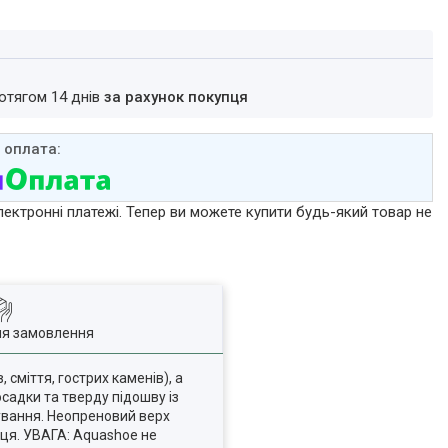
ротягом 14 днів
за рахунок покупця
лектронні платежі. Тепер ви можете купити будь-який товар не
ля замовлення
 сміття, гострих каменів), а
осадки та тверду підошву із
ування. Неопреновий верх
нця. УВАГА: Aquashoe не