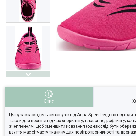
Опис
Х
Ця сучасна модель аквашузів від Aqua Speed чудово підходить дл
також для носіння під час снорклінгу, плавання, рафтингу, каяк
зчепленням, щоб зменшити ковзання (однак слід бути обережн
взуття має сітчасту тканину для повітропроникності та дренаж