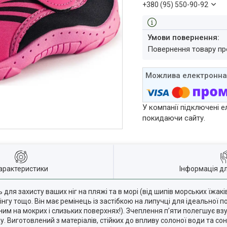
+380 (95) 550-90-92
повернення товару п
У компанії підключені е
покидаючи сайту.
арактеристики
Інформація д
я захисту ваших ніг на пляжі та в морі (від шипів морських їжаків,
інгу тощо. Він має ремінець із застібкою на липучці для ідеальної п
им на мокрих і слизьких поверхнях!). Зчеплення п’яти полегшує вз
у. Виготовлений з матеріалів, стійких до впливу солоної води та со