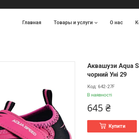
Главная
Товары и услуги
О нас
К
Аквашузи Aqua S
чорний Уні 29
Код:
642-27F
В наявності
645 ₴
Купити