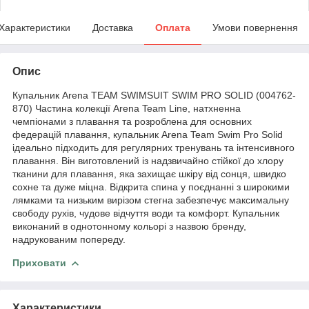
Характеристики
Доставка
Оплата
Умови повернення
Опис
Купальник Arena TEAM SWIMSUIT SWIM PRO SOLID (004762-
870) Частина колекції Arena Team Line, натхненна
чемпіонами з плавання та розроблена для основних
федерацій плавання, купальник Arena Team Swim Pro Solid
ідеально підходить для регулярних тренувань та інтенсивного
плавання. Він виготовлений із надзвичайно стійкої до хлору
тканини для плавання, яка захищає шкіру від сонця, швидко
сохне та дуже міцна. Відкрита спина у поєднанні з широкими
лямками та низьким вирізом стегна забезпечує максимальну
свободу рухів, чудове відчуття води та комфорт. Купальник
виконаний в однотонному кольорі з назвою бренду,
надрукованим попереду.
Приховати
Характеристики