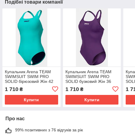
Подібні товари компанії
Купальник Arena TEAM
Купальник Arena TEAM
Купа
SWIMSUIT SWIM PRO
SWIMSUIT SWIM PRO
SWI
SOLID бірюзовий Жін 42
SOLID бузковий Жін 36
SOLI
1 710
1 710
1 7
₴
₴
Купити
Купити
Про нас
99% позитивних з 76 відгуків за рік