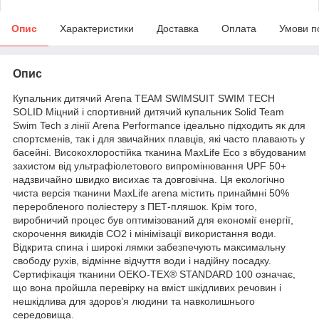
Опис
Характеристики
Доставка
Оплата
Умови п
Опис
Купальник дитячий Arena TEAM SWIMSUIT SWIM TECH
SOLID Міцний і спортивний дитячий купальник Solid Team
Swim Tech з лінії Arena Performance ідеально підходить як для
спортсменів, так і для звичайних плавців, які часто плавають у
басейні. Високохлоростійка тканина MaxLife Eco з вбудованим
захистом від ультрафіолетового випромінювання UPF 50+
надзвичайно швидко висихає та довговічна. Ця екологічно
чиста версія тканини MaxLife arena містить принаймні 50%
переробленого поліестеру з ПЕТ-пляшок. Крім того,
виробничий процес був оптимізований для економії енергії,
скорочення викидів CO2 і мінімізації використання води.
Відкрита спина і широкі лямки забезпечують максимальну
свободу рухів, відмінне відчуття води і надійну посадку.
Сертифікація тканини OEKO-TEX® STANDARD 100 означає,
що вона пройшла перевірку на вміст шкідливих речовин і
нешкідлива для здоров’я людини та навколишнього
середовища.