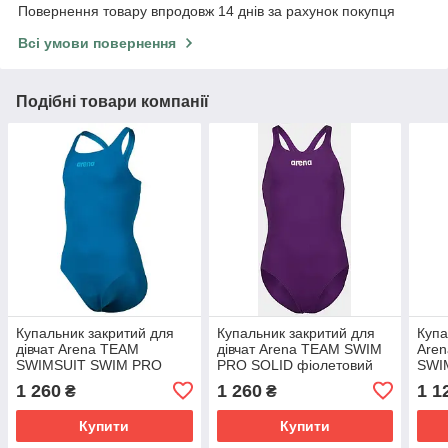
Повернення товару впродовж 14 днів за рахунок покупця
Всі умови повернення
Подібні товари компанії
Купальник закритий для
Купальник закритий для
Купа
дівчат Arena TEAM
дівчат Arena TEAM SWIM
Are
SWIMSUIT SWIM PRO
PRO SOLID фіолетовий
SWI
SOLID блакитний Діт
Діт 128см
фукс
1 260
1 260
1 1
₴
₴
128см
Купити
Купити