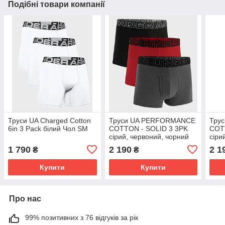
Подібні товари компанії
Труси UA Charged Cotton
Труси UA PERFORMANCE
Тру
6in 3 Pack білий Чол SM
COTTON - SOLID 3 3PK
COT
сірий, червоний, чорний
сіри
Чол LG
Чол
1 790
2 190
2 1
₴
₴
Купити
Купити
Про нас
99% позитивних з 76 відгуків за рік