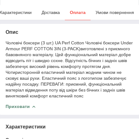
Характеристики
Доставка
Оплата
Умови повернення
Опис
Чоловічі боксери (3 шт.) UA Perf Cotton Чоловічі боксери Under
Armour PERF COTTON 3IN (3-PACK)виготовлені з приємного
бавовняного матеріалу. Цей функціональний матеріал добре
відводить піт і швидко сохне. Відсутність бічних і задніх швів
забезпечує високий рівень комфорту протягом дня.
Чотиристоронній еластичний матеріал жодним чином не
сковує ваші рухи. Еластичний пояс з логотипом забезпечує
надійну посадку. ПЕРЕВАГИ: приємний, функціональний
матеріал відведення поту від шкіри без бічних і задніх швів
винятковий комфорт еластичний пояс
Приховати
Характеристики