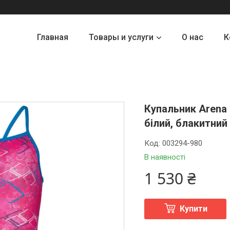
Главная
Товары и услуги
О нас
К
Купальник Arena
білий, блакитний
Код:
003294-980
В наявності
1 530 ₴
Купити