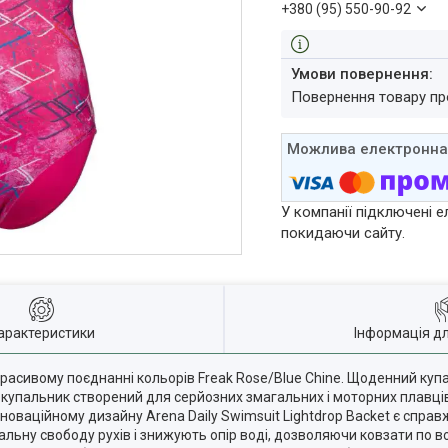
+380 (95) 550-90-92
повернення товару п
У компанії підключені е
покидаючи сайту.
арактеристики
Інформація д
расивому поєднанні кольорів Freak Rose/Blue Chine. Щоденний купал
 купальник створений для серйозних змагальних і моторних плавців
новаційному дизайну Arena Daily Swimsuit Lightdrop Backet є справ
льну свободу рухів і знижують опір воді, дозволяючи ковзати по вод