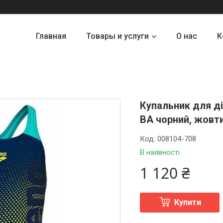
Главная
Товары и услуги
О нас
К
Купальник для д
BA чорний, жовти
Код:
008104-708
В наявності
1 120 ₴
Купити