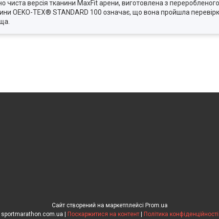
о чиста версія тканини MaxFit арени, виготовлена з переробленого
нини OEKO-TEX® STANDARD 100 означає, що вона пройшла перевірку 
ща.
Сайт створений на маркетплейсі
Prom.ua
sportmarathon.com.ua |
Поскаржитися на контент
|
Політика конфіденційності