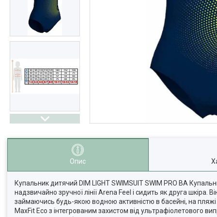
Опис
Х
Купальник дитячий DIM LIGHT SWIMSUIT SWIM PRO BA Купальни
надзвичайно зручної лінії Arena Feel і сидить як друга шкіра. 
займаючись будь-якою водною активністю в басейні, на пляжі та
MaxFit Eco з інтегрованим захистом від ультрафіолетового вип