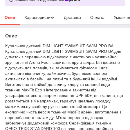
Опис
Характеристики
Доставка
Оплата
Умови п
Опис
Купальник дитячий DIM LIGHT SWIMSUIT SWIM PRO BA
Купальник дитячий DIM LIGHT SWIMSUIT SWIM PRO BA для
дівчаток з передньою підкладкою є частиною надзвичайно
зручної лінії Arena Feel і сидить як друга шкіра. Він ідеально
підходить для плавців, які займаються фітнесом і для
активного відпочинку, займаючись будь-якою водною
активністю в басейні, на пляжі та в будь-якій іншій водоймі.
Виготовлена зі стійкої до впливу хлору та солоної води
тканини MaxFit Eco з інтегрованим захистом від
ультрафіолетового випромінювання UPF 50+, ця тканина, що
розтягується в 4 напрямках, гарантує ідеальну посадку,
максимальну свободу рухів і винятковий комфорт. Це
екологічно чиста версія тканини MaxFit арени, виготовлена з
переробленого поліаміду. М'яка передня підкладка
забезпечує додатковий комфорт. Сертифікація тканини
OEKO-TEX® STANDARD 100 означає, що вона пройшла