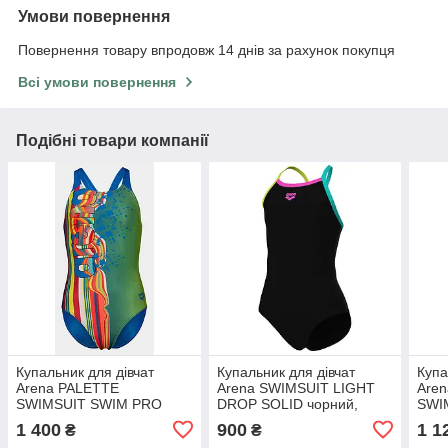
Умови повернення
Повернення товару впродовж 14 днів за рахунок покупця
Всі умови повернення
Подібні товари компанії
Купальник для дівчат
Купальник для дівчат
Купа
Arena PALETTE
Arena SWIMSUIT LIGHT
Aren
SWIMSUIT SWIM PRO
DROP SOLID чорний,
SWI
BACK блакитний, жовтий,
бірюзовий, жовтий, фуксія
чорн
1 400
900
1 1
₴
₴
мультикольор Діт 164 см
Діт 116 см
Діт 