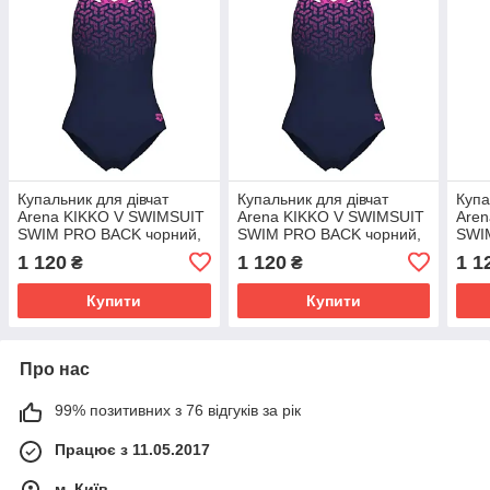
Купальник для дівчат
Купальник для дівчат
Купа
Arena KIKKO V SWIMSUIT
Arena KIKKO V SWIMSUIT
Are
SWIM PRO BACK чорний,
SWIM PRO BACK чорний,
SWI
фуксія Діт 128 см
фуксія Діт 140 см
фукс
1 120
1 120
1 1
₴
₴
Купити
Купити
Про нас
99% позитивних з 76 відгуків за рік
Працює з 11.05.2017
м. Київ