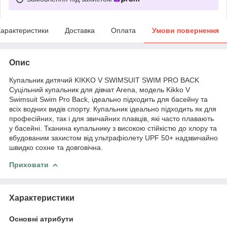
арактеристики
Доставка
Оплата
Умови повернення
Опис
Купальник дитячий KIKKO V SWIMSUIT SWIM PRO BACK
Суцільний купальник для дівчат Arena, модель Kikko V
Swimsuit Swim Pro Back, ідеально підходить для басейну та
всіх водних видів спорту. Купальник ідеально підходить як для
професійних, так і для звичайних плавців, які часто плавають
у басейні. Тканина купальнику з високою стійкістю до хлору та
вбудованим захистом від ультрафіолету UPF 50+ надзвичайно
швидко сохне та довговічна.
Приховати
Характеристики
Основні атрибути