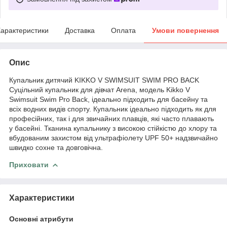
арактеристики
Доставка
Оплата
Умови повернення
Опис
Купальник дитячий KIKKO V SWIMSUIT SWIM PRO BACK
Суцільний купальник для дівчат Arena, модель Kikko V
Swimsuit Swim Pro Back, ідеально підходить для басейну та
всіх водних видів спорту. Купальник ідеально підходить як для
професійних, так і для звичайних плавців, які часто плавають
у басейні. Тканина купальнику з високою стійкістю до хлору та
вбудованим захистом від ультрафіолету UPF 50+ надзвичайно
швидко сохне та довговічна.
Приховати
Характеристики
Основні атрибути