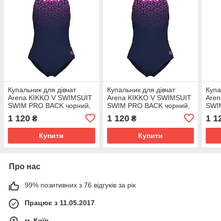
Купальник для дівчат
Купальник для дівчат
Купа
Arena KIKKO V SWIMSUIT
Arena KIKKO V SWIMSUIT
Are
SWIM PRO BACK чорний,
SWIM PRO BACK чорний,
SWI
фуксія Діт 128 см
фуксія Діт 140 см
фукс
1 120
1 120
1 1
₴
₴
Купити
Купити
Про нас
99% позитивних з 76 відгуків за рік
Працює з 11.05.2017
м. Київ