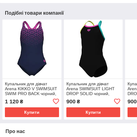
Подібні товари компанії
Купальник для дівчат
Купальник для дівчат
Купа
Arena KIKKO V SWIMSUIT
Arena SWIMSUIT LIGHT
Are
SWIM PRO BACK чорний,
DROP SOLID чорний,
DRO
фуксія Діт 152 см
бірюзовий, жовтий, фуксія
бірю
1 120
900
900
₴
₴
Діт 116 см
Діт 
Купити
Купити
Про нас