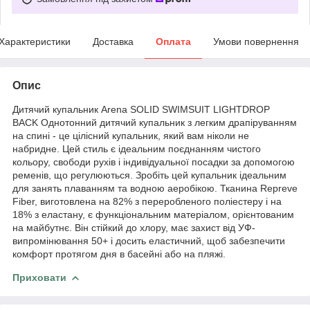
Характеристики
Доставка
Оплата
Умови повернення
Опис
Дитячий купальник Arena SOLID SWIMSUIT LIGHTDROP
BACK Однотонний дитячий купальник з легким драпіруванням
на спині - це цілісний купальник, який вам ніколи не
набридне. Цей стиль є ідеальним поєднанням чистого
кольору, свободи рухів і індивідуальної посадки за допомогою
ременів, що регулюються. Зробіть цей купальник ідеальним
для занять плаванням та водною аеробікою. Тканина Repreve
Fiber, виготовлена на 82% з переробленого поліестеру і на
18% з еластану, є функціональним матеріалом, орієнтованим
на майбутнє. Він стійкий до хлору, має захист від УФ-
випромінювання 50+ і досить еластичний, щоб забезпечити
комфорт протягом дня в басейні або на пляжі.
Приховати