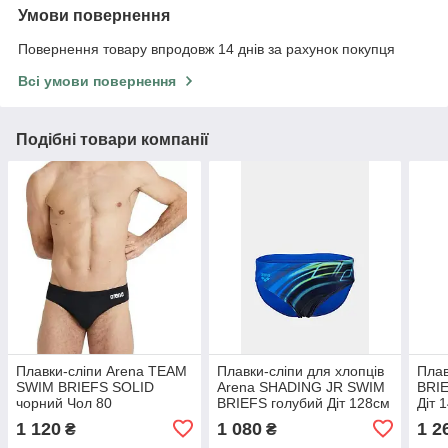
Умови повернення
Повернення товару впродовж 14 днів за рахунок покупця
Всі умови повернення
Подібні товари компанії
Плавки-сліпи Arena TEAM
Плавки-сліпи для хлопців
Пла
SWIM BRIEFS SOLID
Arena SHADING JR SWIM
BRIE
чорний Чол 80
BRIEFS голубий Діт 128см
Діт 
1 120
1 080
1 2
₴
₴