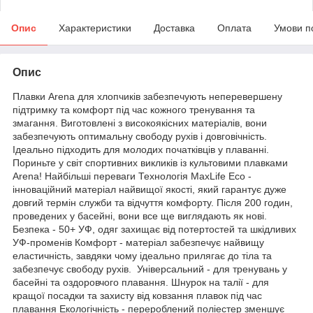
Опис
Характеристики
Доставка
Оплата
Умови п
Опис
Плавки Arena для хлопчиків забезпечують неперевершену
підтримку та комфорт під час кожного тренування та
змагання. Виготовлені з високоякісних матеріалів, вони
забезпечують оптимальну свободу рухів і довговічність.
Ідеально підходить для молодих початківців у плаванні.
Пориньте у світ спортивних викликів із культовими плавками
Arena! Найбільші переваги Технологія MaxLife Eco -
інноваційний матеріал найвищої якості, який гарантує дуже
довгий термін служби та відчуття комфорту. Після 200 годин,
проведених у басейні, вони все ще виглядають як нові.
Безпека - 50+ УФ, одяг захищає від потертостей та шкідливих
УФ-променів Комфорт - матеріал забезпечує найвищу
еластичність, завдяки чому ідеально прилягає до тіла та
забезпечує свободу рухів. Універсальний - для тренувань у
басейні та оздоровчого плавання. Шнурок на талії - для
кращої посадки та захисту від ковзання плавок під час
плавання Екологічність - перероблений поліестер зменшує