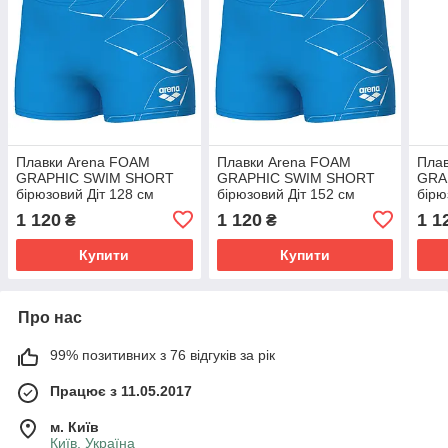
Плавки Arena FOAM
Плавки Arena FOAM
Пла
GRAPHIC SWIM SHORT
GRAPHIC SWIM SHORT
GRA
бірюзовий Діт 128 см
бірюзовий Діт 152 см
бірю
1 120
1 120
1 1
₴
₴
Купити
Купити
Про нас
99% позитивних з 76 відгуків за рік
Працює з 11.05.2017
м. Київ
Київ, Україна