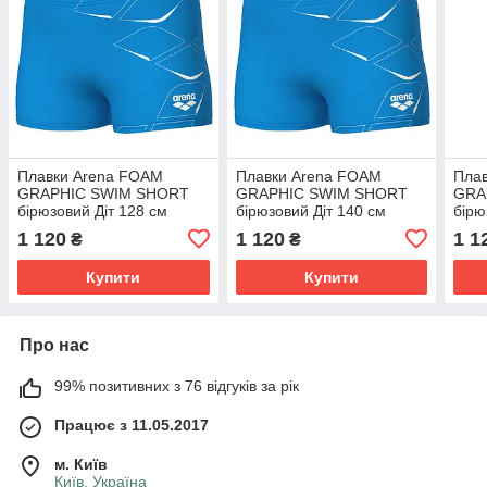
Плавки Arena FOAM
Плавки Arena FOAM
Пла
GRAPHIC SWIM SHORT
GRAPHIC SWIM SHORT
GRA
бірюзовий Діт 128 см
бірюзовий Діт 140 см
бірю
1 120
1 120
1 1
₴
₴
Купити
Купити
Про нас
99% позитивних з 76 відгуків за рік
Працює з 11.05.2017
м. Київ
Київ, Україна