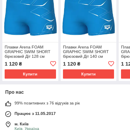
Плавки Arena FOAM
Плавки Arena FOAM
Пла
GRAPHIC SWIM SHORT
GRAPHIC SWIM SHORT
GRA
бірюзовий Діт 128 см
бірюзовий Діт 140 см
бірю
1 120
1 120
1 1
₴
₴
Купити
Купити
Про нас
99% позитивних з 76 відгуків за рік
Працює з 11.05.2017
м. Київ
Київ, Україна