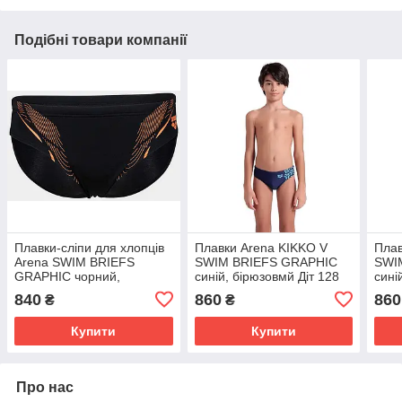
Подібні товари компанії
Плавки-сліпи для хлопців
Плавки Arena KIKKO V
Плав
Arena SWIM BRIEFS
SWIM BRIEFS GRAPHIC
SWI
GRAPHIC чорний,
синій, бірюзовмй Діт 128
сині
помаранчевий Діт 152см
см
см
840
860
860
₴
₴
Купити
Купити
Про нас