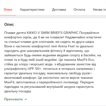
Опис
Характеристики
Доставка
Оплата
Умови п
Опис
Плавки дитячі KIKKO V SWIM BRIEFS GRAPHIC Почувайтеся
комфортно скрізь, де б ви не плавали! Надзвичайно еластичні
та стильні плавки для хлопчиків, які сидять як друга шкіра.
Вони є частиною комфортної лінії Arena Feel та ідеально
підходять для шанувальників фітнесу й відпочинку, що
займаються будь-якими водними видами спорту в басейні, на
пляжі та в будь-якій іншій водоймі. Ця тканина MaxFit Eco,
стійка до хлору і морської води, з вбудованим захистом від
ультрафіолету UPF 50+, тягнеться в чотирьох напрямках і
гарантує ідеальну посадку, максимальну свободу рухів і
винятковий комфорт. Це екологічно чиста версія тканини
MaxFit, виготовлена з переробленого поліаміду. Передня
підкладка та регульований внутрішній шнурок гарантують
ідеальну посадку.
Приховати