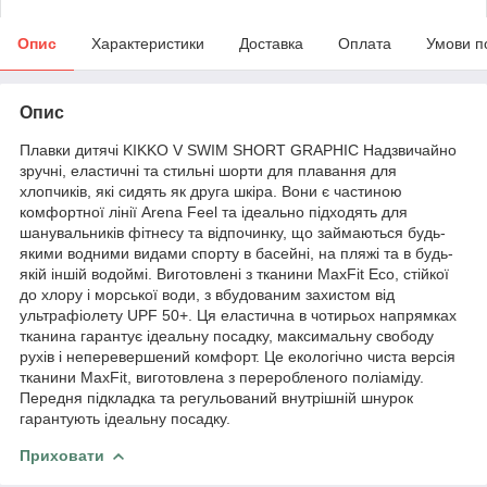
Опис
Характеристики
Доставка
Оплата
Умови п
Опис
Плавки дитячі KIKKO V SWIM SHORT GRAPHIC Надзвичайно
зручні, еластичні та стильні шорти для плавання для
хлопчиків, які сидять як друга шкіра. Вони є частиною
комфортної лінії Arena Feel та ідеально підходять для
шанувальників фітнесу та відпочинку, що займаються будь-
якими водними видами спорту в басейні, на пляжі та в будь-
якій іншій водоймі. Виготовлені з тканини MaxFit Eco, стійкої
до хлору і морської води, з вбудованим захистом від
ультрафіолету UPF 50+. Ця еластична в чотирьох напрямках
тканина гарантує ідеальну посадку, максимальну свободу
рухів і неперевершений комфорт. Це екологічно чиста версія
тканини MaxFit, виготовлена з переробленого поліаміду.
Передня підкладка та регульований внутрішній шнурок
гарантують ідеальну посадку.
Приховати