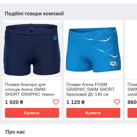
Подібні товари компанії
Плавки-боксери для
Плавки Arena FOAM
Плав
хлопців Arena SWIM
GRAPHIC SWIM SHORT
SWI
SHORT GRAPHIC темно-
бірюзовий Діт 140 см
сині
синій Діт 128см
см
1 020
1 120
860
₴
₴
Купити
Купити
Про нас