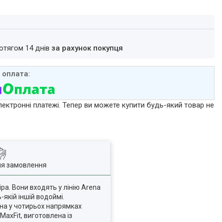
ротягом 14 днів
за рахунок покупця
лектронні платежі. Тепер ви можете купити будь-який товар не
ля замовлення
ра. Вони входять у лінію Arena
-якій іншій водоймі.
ична у чотирьох напрямках
axFit, виготовлена із