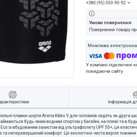
+380 (95) 550-90-92
повернення товару п
У компанії підключені е
покидаючи сайту.
арактеристики
Інформація д
ьні плавки-шорти Arena Kikko V для чоловіків сидять як друга шкі
 займаються будь-яким водним спортом у басейні, на пляжі та в будь
it Eco із вбудованим захистом від ультрафіолету UPF 50+, ця еласт
в та неперевершений комфорт. Це екологічно чиста версія тканини M