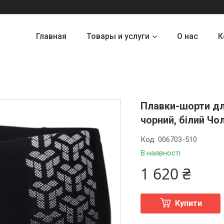
Главная
Товары и услуги
О нас
К
Плавки-шорти дл
чорний, білий Чо
Код:
006703-510
В наявності
1 620 ₴
Купити