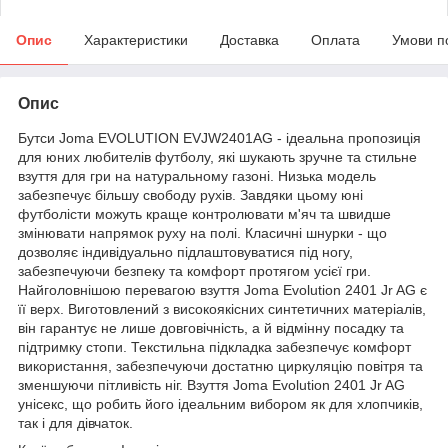
Опис
Характеристики
Доставка
Оплата
Умови п
Опис
Бутси Joma EVOLUTION EVJW2401AG - ідеальна пропозиція
для юних любителів футболу, які шукають зручне та стильне
взуття для гри на натуральному газоні. Низька модель
забезпечує більшу свободу рухів. Завдяки цьому юні
футболісти можуть краще контролювати м'яч та швидше
змінювати напрямок руху на полі. Класичні шнурки - що
дозволяє індивідуально підлаштовуватися під ногу,
забезпечуючи безпеку та комфорт протягом усієї гри.
Найголовнішою перевагою взуття Joma Evolution 2401 Jr AG є
її верх. Виготовлений з високоякісних синтетичних матеріалів,
він гарантує не лише довговічність, а й відмінну посадку та
підтримку стопи. Текстильна підкладка забезпечує комфорт
використання, забезпечуючи достатню циркуляцію повітря та
зменшуючи пітливість ніг. Взуття Joma Evolution 2401 Jr AG
унісекс, що робить його ідеальним вибором як для хлопчиків,
так і для дівчаток.