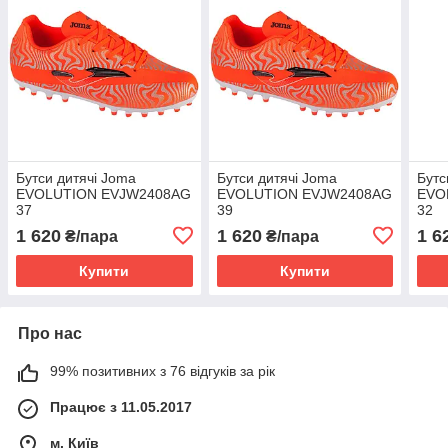
Бутси дитячі Joma
Бутси дитячі Joma
Бутс
EVOLUTION EVJW2408AG
EVOLUTION EVJW2408AG
EVO
37
39
32
1 620
1 620
1 6
₴/пара
₴/пара
Купити
Купити
Про нас
99% позитивних з 76 відгуків за рік
Працює з 11.05.2017
м. Київ