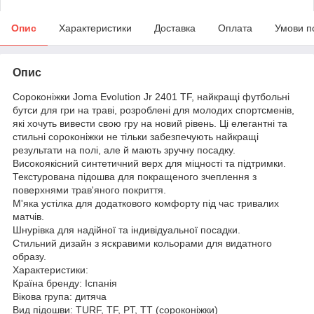
Опис
Характеристики
Доставка
Оплата
Умови п
Опис
Сороконіжки Joma Evolution Jr 2401 TF, найкращі футбольні
бутси для гри на траві, розроблені для молодих спортсменів,
які хочуть вивести свою гру на новий рівень. Ці елегантні та
стильні сороконіжки не тільки забезпечують найкращі
результати на полі, але й мають зручну посадку.
Високоякісний синтетичний верх для міцності та підтримки.
Текстурована підошва для покращеного зчеплення з
поверхнями трав'яного покриття.
М'яка устілка для додаткового комфорту під час тривалих
матчів.
Шнурівка для надійної та індивідуальної посадки.
Стильний дизайн з яскравими кольорами для видатного
образу.
Характеристики:
Країна бренду: Іспанія
Вікова група: дитяча
Вид підошви: TURF, TF, PT, TT (сороконіжки)