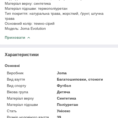
Матеріал верху: синтетика
Матеріал підошви: термополіуретан
Тип покриття: натуральна трава, жорсткий, ґрунт, штучна
трава
Основний колір: темно-сірий
Модель: Joma Evolution
Приховати
Характеристики
Основні
Виробник
Joma
Вид взуття
Багатошиповки, стоноги
Вид спорту
Футбол
Вікова група
Дитяча
Матеріал верху
Синтетика
Матеріал підошви
Поліуретан
Стать
Унісекс
Розмір чоловічого взуття
39