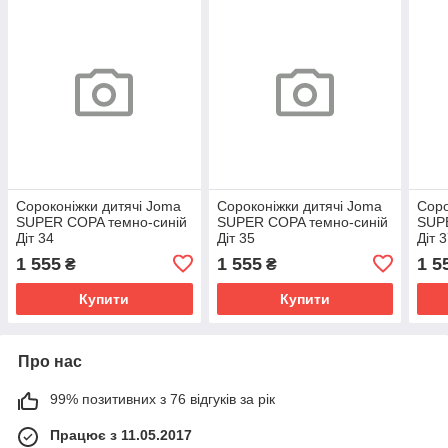
Сороконіжки дитячі Joma
Сороконіжки дитячі Joma
Соро
SUPER COPA темно-синій
SUPER COPA темно-синій
SUP
Діт 34
Діт 35
Діт 
1 555
1 555
1 5
₴
₴
Купити
Купити
Про нас
99% позитивних з 76 відгуків за рік
Працює з 11.05.2017