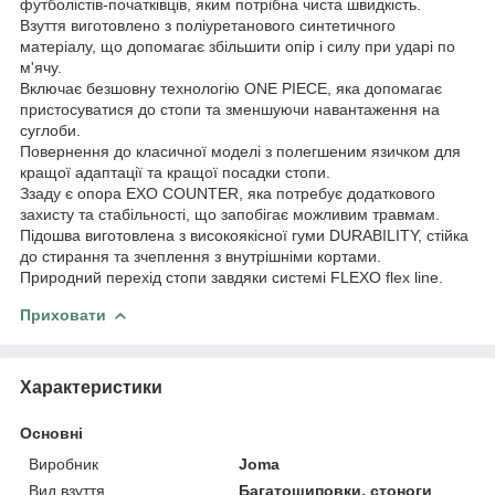
футболістів-початківців, яким потрібна чиста швидкість.
Взуття виготовлено з поліуретанового синтетичного
матеріалу, що допомагає збільшити опір і силу при ударі по
м'ячу.
Включає безшовну технологію ONE PIECE, яка допомагає
пристосуватися до стопи та зменшуючи навантаження на
суглоби.
Повернення до класичної моделі з полегшеним язичком для
кращої адаптації та кращої посадки стопи.
Ззаду є опора EXO COUNTER, яка потребує додаткового
захисту та стабільності, що запобігає можливим травмам.
Підошва виготовлена з високоякісної гуми DURABILITY, стійка
до стирання та зчеплення з внутрішніми кортами.
Природний перехід стопи завдяки системі FLEXO flex line.
Приховати
Характеристики
Основні
Виробник
Joma
Вид взуття
Багатошиповки, стоноги