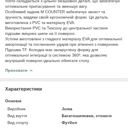
тобто складається з цільної безшовної деталі, що забезпечує
оптимальне припасування та зменшує вагу.
Особливий задник M COUNTER забезпечує захист та
зручність завдяки своїй ергономічній формі. Ця деталь
виготовлена з PVC та матеріалу EVA.
Використання PVC та Тексону до центральної частини
підошви зміцнює шипи на її поверхні.
Устілки виготовлені з гладкого матеріалу EVA для оптимальної
амортизації та поглинання ударів при зіткненні з поверхнею.
Підошва TF. Колодка має заокруглену форму для
оптимальної інтеграції із системою 360º, яка дозволяє
внутрішній поверхні ідеально облягати стопу.
Приховати
Характеристики
Основні
Виробник
Joma
Вид взуття
Багатошиповки, стоноги
Вид спорту
Футбол