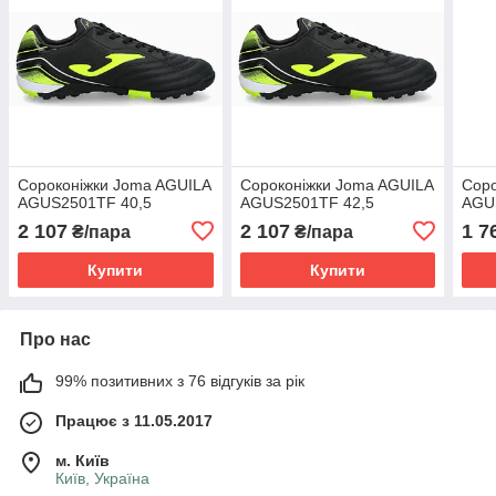
Сороконіжки Joma AGUILA
Сороконіжки Joma AGUILA
Соро
AGUS2501TF 40,5
AGUS2501TF 42,5
AGU
2 107
2 107
1 7
₴/пара
₴/пара
Купити
Купити
Про нас
99% позитивних з 76 відгуків за рік
Працює з 11.05.2017
м. Київ
Київ, Україна