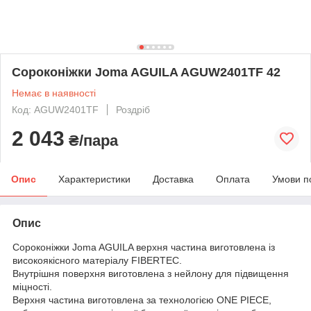
Сороконіжки Joma AGUILA AGUW2401TF 42
Немає в наявності
Код: AGUW2401TF
Роздріб
2 043
₴/пара
Опис
Характеристики
Доставка
Оплата
Умови п
Опис
Сороконіжки Joma AGUILA верхня частина виготовлена із
високоякісного матеріалу FIBERTEC.
Внутрішня поверхня виготовлена з нейлону для підвищення
міцності.
Верхня частина виготовлена за технологією ONE PIECE,