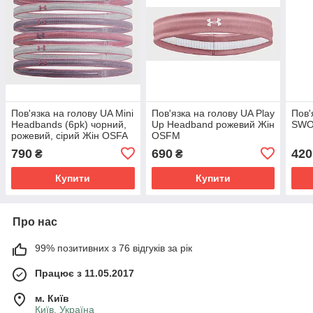
Пов'язка на голову UA Mini
Пов'язка на голову UA Play
Пов'
Headbands (6pk) чорний,
Up Headband рожевий Жін
SWO
рожевий, сірий Жін OSFA
OSFM
790
690
420
₴
₴
Купити
Купити
Про нас
99% позитивних з 76 відгуків за рік
Працює з 11.05.2017
м. Київ
Київ, Україна