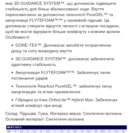
має 3D GUIDANCE SYSTEM™, що допомагає підвищити
стабільність для більш збалансованої ходи. Взуття
переосмислено за допомогою технології PureGEL™ та
амортизації FLYTEFOAM™™ у проміжній підошві. Це
допомагає створити відчуття легкості з м'якшою посадкою,
щоб ви могли відчувати більше комфорту з кожним кроком.
Особливості:
GORE-TEX™: Допомагає запобігти потраплянню
дощу та снігу всередину взуття
3D GUIDANCE SYSTEM™: допомагає забезпечити
адаптивну стабільність
Амортизація FLYTEFOAM™™: Забезпечує легке
поглинання ударів
Технологія Rearfoot PureGEL™: забезпечує легку
амортизацію та м'яке приземлення
Гібридна устілка OrthoLite™ Hybrid Max: Забезпечує
м'який комфорт при вході
Склад: Підошва: Гума, Матеріал верха: Синтетичні волокна,
Основний матеріал: Синтетичні волокна