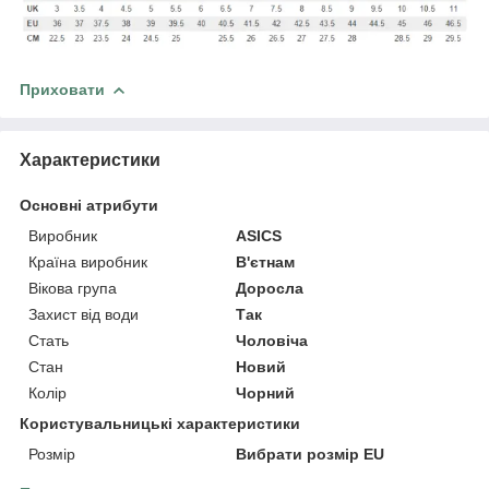
Приховати
Характеристики
Основні атрибути
Виробник
ASICS
Країна виробник
В'єтнам
Вікова група
Доросла
Захист від води
Так
Стать
Чоловіча
Стан
Новий
Колір
Чорний
Користувальницькі характеристики
Розмір
Вибрати розмір EU