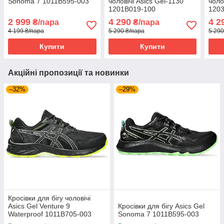
Sonoma 7 1011B595-003
чоловічі Asics Gel-1130
чоло
1201B019-100
120
2 999
4 290
4 2
₴/пара
₴/пара
4 199 ₴/пара
5 290 ₴/пара
5 290
Купити
Купити
Акційні пропозиції та новинки
–32%
–29%
Кросівки для бігу чоловічі
Asics Gel Venture 9
Кросівки для бігу Asics Gel
Waterproof 1011B705-003
Sonoma 7 1011B595-003