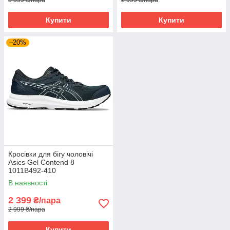
Купити
Купити
–20%
Кросівки для бігу чоловічі
Asics Gel Contend 8
1011B492-410
В наявності
2 399
₴/пара
2 999 ₴/пара
Купити