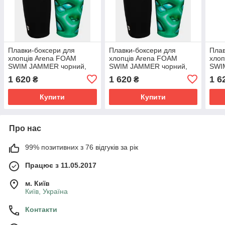
Плавки-боксери для
Плавки-боксери для
Плав
хлопців Arena FOAM
хлопців Arena FOAM
хлоп
SWIM JAMMER чорний,
SWIM JAMMER чорний,
SWI
зелений, бірюзовий Діт
зелений, бірюзовий Діт
зеле
1 620
1 620
1 6
₴
₴
128 см
152 см
164 
Купити
Купити
Про нас
99% позитивних з 76 відгуків за рік
Працює з 11.05.2017
м. Київ
Київ, Україна
Контакти