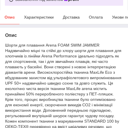
Опис
Характеристики
Доставка
Оплата
Умови п
Опис
Шорти для плавання Arena FOAM SWIM JAMMER
Надзвичайно міцні та стійкі до хлору шорти для плавання для
хлопчиків із лінійки Arena Performance ідеально підходять як
для спортсменів, так і для звичайних плавців, які часто
плавають у басейні. Вони створені з новою інтерпретацією
діамантів арени. Високохлоростійка тканина MaxLife Eco з
вбудованим захистом від ультрафіолетового випромінювання
UPF 50+ надзвичайно швидко сохне та довго служить. Ця
екологічно чиста версія тканини MaxLife arena містить
принаймні 50% переробленого поліестеру з ПЕТ-пляшок.
Крім того, процес виробництва тканини було оптимізовано
для економії енергії, скорочення викидів CO2 і мінімізації
використання води. Доповнений передньою підкладкою,
регульований внутрішній шнурок гарантує чудову посадку.
Кожен компонент тканини з маркуванням STANDARD 100 by
OEKO-TEX® перевірено на вміст шкідливих речовин, що