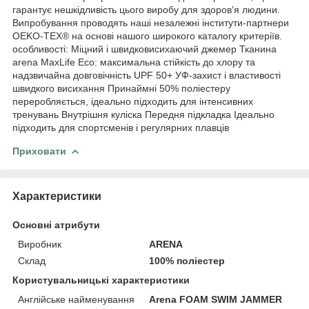
гарантує нешкідливість цього виробу для здоров’я людини.
Випробування проводять наші незалежні інститути-партнери
OEKO-TEX® на основі нашого широкого каталогу критеріїв.
особливості: Міцний і швидковисихаючий джемер Тканина
arena MaxLife Eco: максимальна стійкість до хлору та
надзвичайна довговічність UPF 50+ УФ-захист і властивості
швидкого висихання Принаймні 50% поліестеру
переробляється, ідеально підходить для інтенсивних
тренувань Внутрішня куліска Передня підкладка Ідеально
підходить для спортсменів і регулярних плавців
Приховати
Характеристики
Основні атрибути
Виробник
ARENA
Склад
100% поліестер
Користувальницькі характеристики
Англійське найменування
Arena FOAM SWIM JAMMER