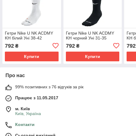
Гетри Nike U NK ACDMY
Гетри Nike U NK ACDMY
Гетр
KH білий Уні 38-42
KH чорний Уні 31-35
KH б
792
792
792
₴
₴
Купити
Купити
Про нас
99% позитивних з 76 відгуків за рік
Працює з 11.05.2017
м. Київ
Київ, Україна
Контакти
Сьогодні вихідний