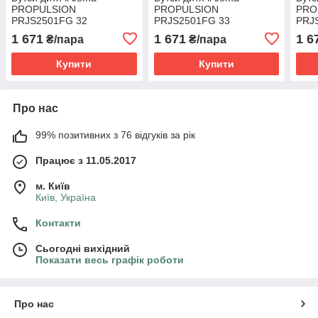
PROPULSION
PROPULSION
PRO
PRJS2501FG 32
PRJS2501FG 33
PRJ
1 671
1 671
1 6
₴/пара
₴/пара
Купити
Купити
Про нас
99% позитивних з 76 відгуків за рік
Працює з 11.05.2017
м. Київ
Київ, Україна
Контакти
Сьогодні вихідний
Показати весь графік роботи
Про нас