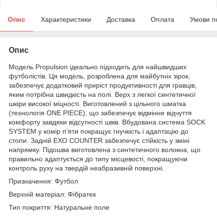
Опис
Характеристики
Доставка
Оплата
Умови п
Опис
Модель Propulsion ідеально підходить для найшвидших
футболістів. Ця модель, розроблена для майбутніх зірок,
забезпечує додатковий приріст продуктивності для гравців,
яким потрібна швидкість на полі. Верх з легкої синтетичної
шкіри високої міцності. Виготовлений з цільного шматка
(технологія ONE PIECE), що забезпечує відмінне відчуття
комфорту завдяки відсутності швів. Вбудована система SOCK
SYSTEM у комір п’яти покращує гнучкість і адаптацію до
стопи. Задній EXO COUNTER забезпечує стійкість у зміні
напрямку. Підошва виготовлена з синтетичного волокна, що
правильно адаптується до типу місцевості, покращуючи
контроль руху на твердій неабразивній поверхні.
Призначення: Футбол
Верхній матеріал: Фібратек
Тип покриття: Натуральне поле