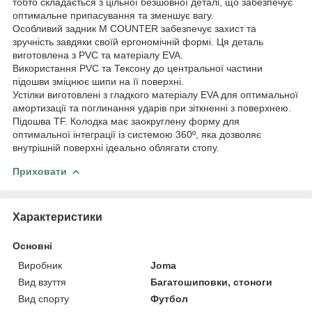
тобто складається з цільної безшовної деталі, що забезпечує
оптимальне припасування та зменшує вагу.
Особливий задник M COUNTER забезпечує захист та
зручність завдяки своїй ергономічній формі. Ця деталь
виготовлена з PVC та матеріалу EVA.
Використання PVC та Тексону до центральної частини
підошви зміцнює шипи на її поверхні.
Устілки виготовлені з гладкого матеріалу EVA для оптимальної
амортизації та поглинання ударів при зіткненні з поверхнею.
Підошва TF. Колодка має заокруглену форму для
оптимальної інтеграції із системою 360º, яка дозволяє
внутрішній поверхні ідеально облягати стопу.
Приховати
Характеристики
Основні
Виробник
Joma
Вид взуття
Багатошиповки, стоноги
Вид спорту
Футбол